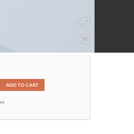
Add to
wishlist
ntity
ADD TO CART
ers