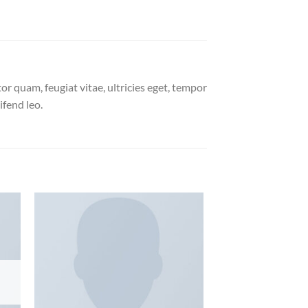
r quam, feugiat vitae, ultricies eget, tempor
ifend leo.
 to
Add to
list
wishlist